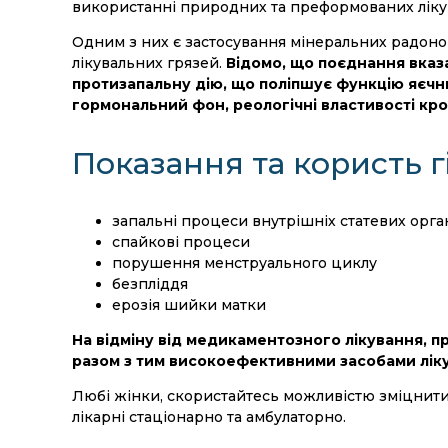
використанні природних та преформованих ліку
Одним з них є застосування мінеральних радонов
лікувальних грязей.
Відомо, що поєднання вказ
протизапальну дію, що поліпшує функцію яєчни
гормональний фон, реологічні властивості кров
Показання та користь 
запальні процеси внутрішніх статевих орга
спайкові процеси
порушення менструального циклу
безпліддя
ерозія шийки матки
На відміну від медикаментозного лікування, 
разом з тим високоефективними засобами лік
Любі жінки, скористайтесь можливістю зміцнити 
лікарні стаціонарно та амбулаторно.