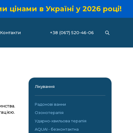
 цінами в Україні у 2026 році!
Контакти
+38 (067) 520-46-06
Лікування
Радонові ванни
инства.
тацією.
Озонотерапія
Ударно-хвильова терапія
AQUAI - безконтактна