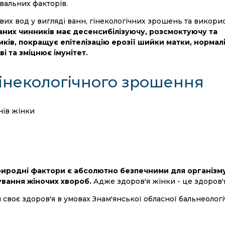
вальних факторів.
их вод у вигляді ванн, гінекологічних зрошень та викори
аних чинників має десенсибілізуючу, розсмоктуючу та
ків, покращує епітелізацію ерозії шийки матки, нормал
і та зміцнює імунітет.
гінекологічного зрошення
нів жінки
природні фактори є абсолютно безпечними для організму
ування жіночих хвороб.
Адже здоров'я жінки - це здоров'я
своє здоров'я в умовах Знам'янської обласної бальнеологі