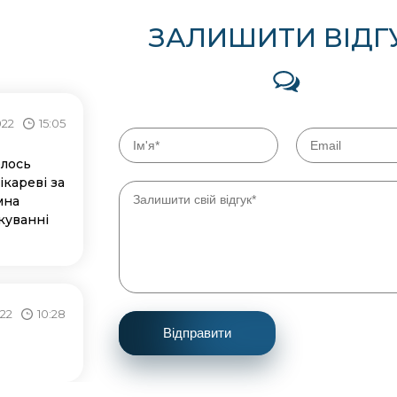
ЗАЛИШИТИ ВІДГ
022
15:05
елось
ікареві за
мна
куванні
022
10:28