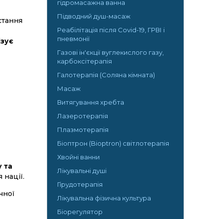
гідромасажна ванна
Підводний душ-масаж
стання
Реабілітація після Covid-19, ГРВІ і
пневмонії
ізує
Газові ін'єкції вуглекислого газу,
карбоксітерапія
Галотерапія (Соляна кімната)
Масаж
Витягування хребта
Лазеротерапія
Плазмотерапія
Біоптрон (Bioptron) світлотерапія
Хвойні ванни
 та
Лікувальні душі
 нації.
Гірудотерапія
чної
Лікувальна фізична культура
Біорегулятор