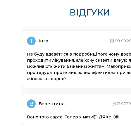
ВІДГУКИ
І
Інга
09.09.2
Не буду вдаватися в подробиці того чому дов
проходити лікування, але хочу сказати дякую л
можливість жити бажаним життям. Малоприє
процедура, проте виключно ефективна при лі
жіночого здоров'я.
В
Валентина
21.07.2
Воно того варте! Тепер я мати!))) ДЯКУЮ!!!