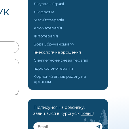
Лікувальні грязі
УК
Лімфостім
Магнітотерапія
Ароматерапія
Фітотерапія
Вода Збручанська 77
Гінекологічне зрошення
Синглетно-киснева терапія
Гідроколонотерапія
Корисний вплив радону на
організм
Підписуйся на розсилку,
залишайся в курсі усіх
новин
!