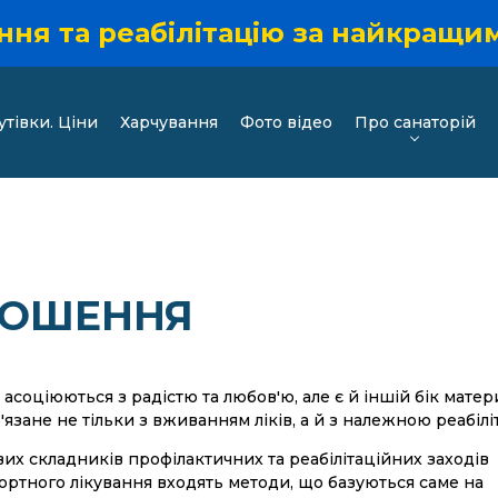
ня та реабілітацію за найкращими
утівки. Ціни
Харчування
Фото відео
Про санаторій
РОШЕННЯ
 асоціюються з радістю та любов'ю, але є й іншій бік матер
'язане не тільки з вживанням ліків, а й з належною реабілі
их складників профілактичних та реабілітаційних заходів
ортного лікування входять методи, що базуються саме на