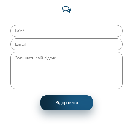
М
Марія
04.01.2022
11:57
Я багато прочитала про плазмотерапію - влітку
зацікавилася цією темою. Обираючи серед
багатьох закладів, що проводять цю
процедуру, я знайшла Знам'янський санаторій
- лікарню с багаторічним досвідом та чудовою
репутацією. Окрім бажаного косметичного
ефекту, у мене пропав іноді докучаючий біль у
спині, внаслідок відновлення клітин. Хочу ще
сказати велике дякую Дяченко Надії
Анатоліївні, яка сумлінно і якісно виконує
свою працю, та й до цього дарує посмішку
кожному пацієнту!