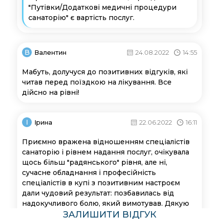
"Путівки/Додаткові медичні процедури
санаторію" є вартість послуг.
В
Валентин
24.08.2022
14:55
Мабуть, долучуся до позитивних відгуків, які
читав перед поїздкою на лікування. Все
дійсно на рівні!
І
Ірина
22.06.2022
16:11
Приємно вражена відношенням спеціалістів
санаторію і рівнем надання послуг, очікувала
щось більш "радянського" рівня, але ні,
сучасне обладнання і професійність
спеціалістів в купі з позитивним настроєм
дали чудовий результат: позбавилась від
надокучливого болю, який вимотував. Дякую
працівникам санаторію!
ЗАЛИШИТИ ВІДГУК