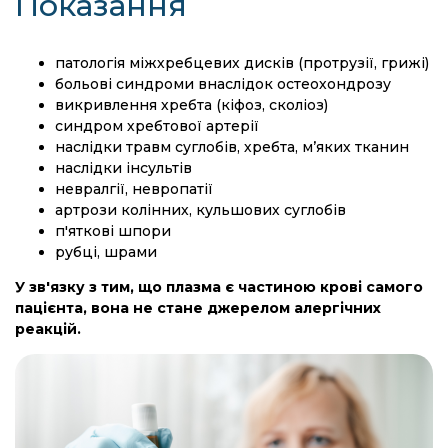
Показання
патологія міжхребцевих дисків (протрузії, грижі)
больові синдроми внаслідок остеохондрозу
викривлення хребта (кіфоз, сколіоз)
синдром хребтової артерії
наслідки травм суглобів, хребта, м’яких тканин
наслідки інсультів
невралгії, невропатії
артрози колінних, кульшових суглобів
п'яткові шпори
рубці, шрами
У зв'язку з тим, що плазма є частиною крові самого
пацієнта, вона не стане джерелом алергічних
реакцій.