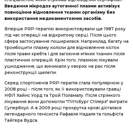
Введення мікродоз аутогенної плазми активізує
повноцінне відновлення тканин організму без
використання медикаментозних засобів.
Вперше PRP-терапію використовували ще 1987 року
під час операції на відкритому серці. Після цього
сфера застосування поширилася. Наприклад, багату на
тромбоцити плазму кололи для відновлення кісток
після травм хребта і для загоєння м'яких тканин після
пластичних операцій. Крім того, плазмою лікували
ушкодження, що виникали у хворих на рак після
реконструкції щелепи.
Серед спортсменів PRP-терапія стала популярною у
2008 році - після того, як її використовували гравці
НФЛ Хайнс Уорд та Трой Поламалу. Після стрімкого
лікування вони допомогли "Піттсбург Стілерз" виграти
Супербоул. А в 2009 році прокрутка крові дісталася
легендарного тенісиста Рафаеля Надаля та гольфіста
Тайгера Вудса.