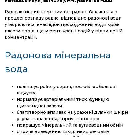
клітини-кілери, які знищують ракові клітини.
Радіоактивний інертний газ радон з'являється в
процесі розпаду радію, відповідно радонові води
утворюються внаслідок проходження води крізь
пласти порід, що містять уран і радій у підвищеній
концентрації.
Радонова мінеральна
вода
поліпшує роботу серця, послаблює больові
відчуття
нормалізує артеріальний тиск, функцію
щитовидної залози
благотворно впливає на уражені ділянки шкіри,
усуває запалення, сприяє загоєнню
покращує мінеральний та вуглеводний обмін
сприяє виведенню шкідливих речовин