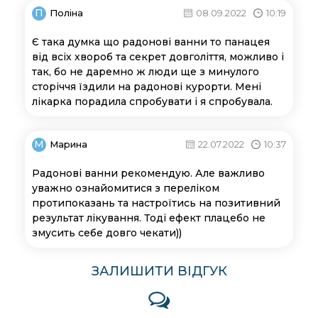
П
Поліна
08.09.2022
10:19
Є така думка що радонові ванни то панацея
від всіх хвороб та секрет довголіття, можливо і
так, бо не даремно ж люди ще з минулого
сторіччя їздили на радонові курорти. Мені
лікарка порадила спробувати і я спробувала.
М
Марина
22.07.2022
10:37
Радонові ванни рекомендую. Але важливо
уважно ознайомитися з переліком
протипоказань та настроїтись на позитивний
результат лікування. Тоді ефект плацебо не
змусить себе довго чекати))
ЗАЛИШИТИ ВІДГУК