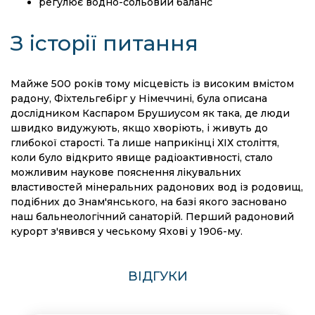
регулює водно-сольовий баланс
З історії питання
Майже 500 років тому місцевість із високим вмістом
радону, Фіхтельгебірг у Німеччині, була описана
дослідником Каспаром Брушиусом як така, де люди
швидко видужують, якщо хворіють, і живуть до
глибокої старості. Та лише наприкінці ХІХ століття,
коли було відкрито явище радіоактивності, стало
можливим наукове пояснення лікувальних
властивостей мінеральних радонових вод із родовищ,
подібних до Знам'янського, на базі якого засновано
наш бальнеологічний санаторій. Перший радоновий
курорт з'явився у чеському Яхові у 1906-му.
ВІДГУКИ